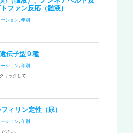
反応（髄液）、ノンネアペルト反
プトファン反応（髄液）
メーション
,
年別
遺伝子型９種
メーション
,
年別
リックして...
ルフィリン定性（尿）
メーション
,
年別
ください。