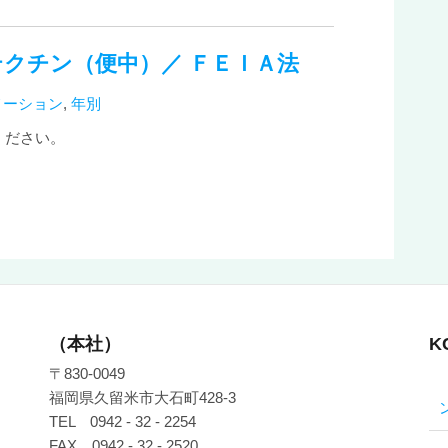
クチン（便中）／ ＦＥＩＡ法
メーション
,
年別
ください。
（本社）
K
〒830-0049
福岡県久留米市大石町428-3
TEL 0942 - 32 - 2254
FAX 0942 - 32 - 2520