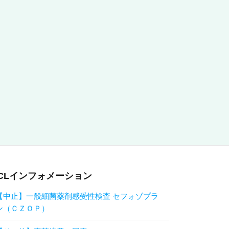
CLインフォメーション
【中止】一般細菌薬剤感受性検査 セフォゾプラ
ン（ＣＺＯＰ）
【その他】真菌培養・同定