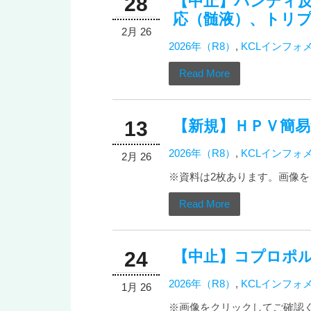
【中止】パンディ
28
応（髄液）、トリ
2月 26
2026年（R8）
,
KCLインフォ
Read More
【新規】ＨＰＶ簡易
13
2026年（R8）
,
KCLインフォ
2月 26
※資料は2枚あります。画像をク
Read More
【中止】コプロポ
24
2026年（R8）
,
KCLインフォ
1月 26
※画像をクリックしてご確認