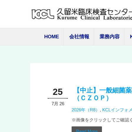
コ
ン
テ
ン
ツ
HOME
会社情報
業務内容
へ
ス
キ
ッ
プ
【中止】一般細菌薬
25
（ＣＺＯＰ）
7月 26
2026年（R8）
,
KCLインフォ
※画像をクリックしてご確認
Read More