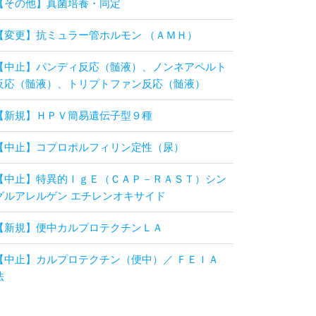
【変更】抗ミュラー管ホルモン （ＡＭＨ）
【中止】パンディ反応（髄液）、ノンネアペルト
反応（髄液）、トリプトファン反応（髄液）
【新規】ＨＰＶ簡易遺伝子型９種
【中止】コプロポルフィリン定性（尿）
【中止】特異的ＩｇＥ（ＣＡＰ－ＲＡＳＴ）シン
グルアレルゲン エチレンオキサイド
【新規】便中カルプロテクチンＬＡ
【中止】カルプロテクチン（便中）／ ＦＥＩＡ
法
【変更】抗ガラクトース欠損ＩｇＧ抗体
【中止】一般細菌薬剤感受性検査 セフォゾプラ