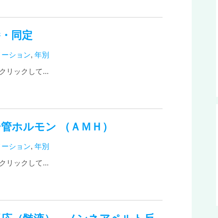
養・同定
メーション
,
年別
リックして...
管ホルモン （ＡＭＨ）
メーション
,
年別
リックして...