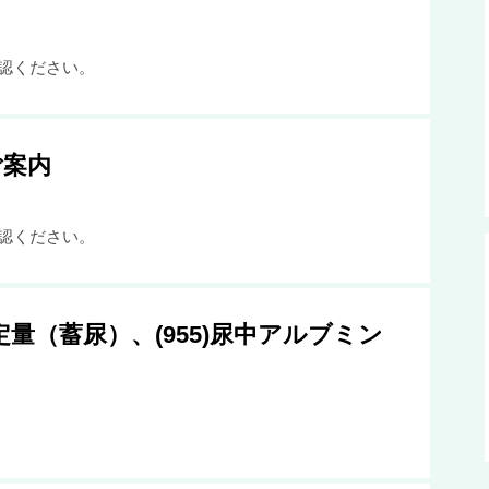
認ください。
ご案内
認ください。
定量（蓄尿）、(955)尿中アルブミン