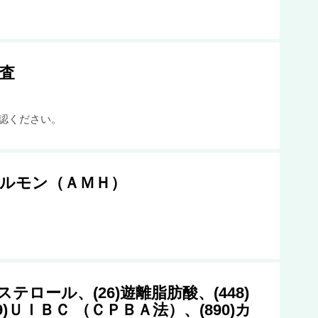
査
認ください。
管ホルモン（ＡＭＨ）
ステロール、(26)遊離脂肪酸、(448)
)ＵＩＢＣ （ＣＰＢＡ法）、(890)カ