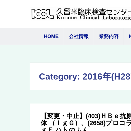
コ
ン
テ
ン
ツ
HOME
会社情報
業務内容
へ
ス
キ
ッ
プ
Category:
2016年(H28
【変更・中止】(403)ＨＢｅ抗原
体 （ＩｇＧ）、(2658)プロ
ｇＥ ハトのふん