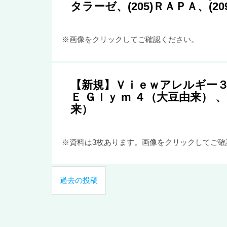
タラーゼ、(205)ＲＡＰＡ、(20
※画像をクリックしてご確認ください。
【新規】Ｖｉｅｗアレルギー３
Ｅ Ｇｌｙ m ４（大豆由来） 
来）
※資料は3枚あります。画像をクリックしてご確
投
過去の投稿
稿
ナ
ビ