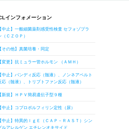
CLインフォメーション
【中止】一般細菌薬剤感受性検査 セフォゾプラ
ン（ＣＺＯＰ）
【その他】真菌培養・同定
【変更】抗ミュラー管ホルモン （ＡＭＨ）
【中止】パンディ反応（髄液）、ノンネアペルト
反応（髄液）、トリプトファン反応（髄液）
【新規】ＨＰＶ簡易遺伝子型９種
【中止】コプロポルフィリン定性（尿）
【中止】特異的ＩｇＥ（ＣＡＰ－ＲＡＳＴ）シン
グルアレルゲン エチレンオキサイド