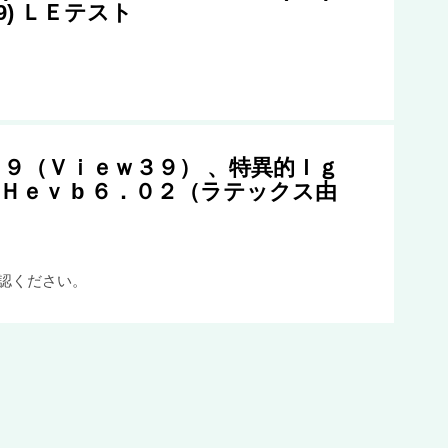
9) ＬＥテスト
９（Ｖｉｅｗ３９） 、特異的Ｉｇ
、Ｈｅｖ b ６．０２（ラテックス由
認ください。