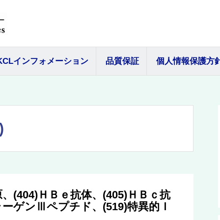
KCLインフォメーション
品質保証
個人情報保護方
)
、(404)ＨＢｅ抗体、(405)ＨＢｃ抗
コラーゲンⅢペプチド、(519)特異的Ｉ