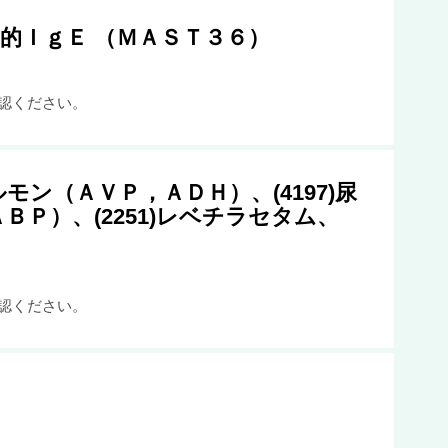
異的ＩｇＥ （ＭＡＳＴ３６）
認ください。
ルモン（ＡＶＰ，ＡＤＨ）、(4197)尿
ＢＰ）、(2251)レベチラセタム、
認ください。