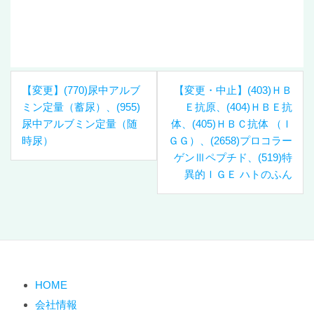
投
【変更】(770)尿中アルブ
【変更・中止】(403)ＨＢ
稿
ミン定量（蓄尿）、(955)
Ｅ抗原、(404)ＨＢＥ抗
ナ
尿中アルブミン定量（随
体、(405)ＨＢＣ抗体 （Ｉ
ビ
時尿）
ＧＧ）、(2658)プロコラー
ゲ
ゲンⅢペプチド、(519)特
ー
異的ＩＧＥ ハトのふん
シ
ョ
ン
HOME
会社情報