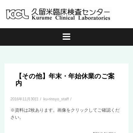
コ
ン
テ
ン
ツ
へ
ス
キ
ッ
プ
【その他】年末・年始休業のご案
内
2016年11月30日
ku-rinsyo_staff
※資料は2枚あります。画像をクリックしてご確認くだ
さい。