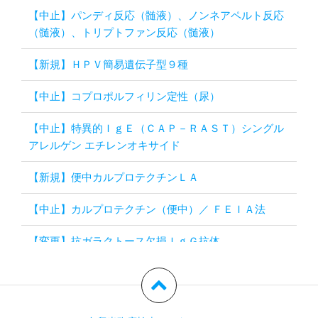
【中止】パンディ反応（髄液）、ノンネアペルト反応
（髄液）、トリプトファン反応（髄液）
【新規】ＨＰＶ簡易遺伝子型９種
【中止】コプロポルフィリン定性（尿）
【中止】特異的ＩｇＥ（ＣＡＰ－ＲＡＳＴ）シングル
アレルゲン エチレンオキサイド
【新規】便中カルプロテクチンＬＡ
【中止】カルプロテクチン（便中）／ ＦＥＩＡ法
【変更】抗ガラクトース欠損ＩｇＧ抗体