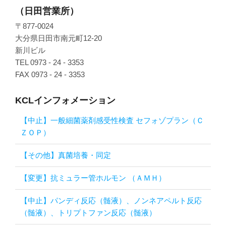
（日田営業所）
〒877-0024
大分県日田市南元町12-20
新川ビル
TEL 0973 - 24 - 3353
FAX 0973 - 24 - 3353
KCLインフォメーション
【中止】一般細菌薬剤感受性検査 セフォゾプラン（Ｃ
ＺＯＰ）
【その他】真菌培養・同定
【変更】抗ミュラー管ホルモン （ＡＭＨ）
【中止】パンディ反応（髄液）、ノンネアペルト反応
（髄液）、トリプトファン反応（髄液）