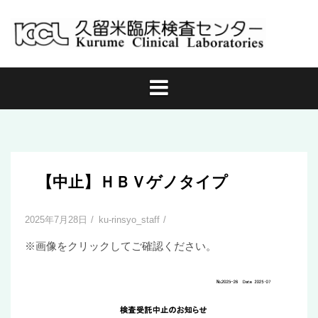
コ
ン
テ
ン
ツ
へ
ス
キ
ッ
プ
【中止】ＨＢＶゲノタイプ
2025年7月28日
ku-rinsyo_staff
※画像をクリックしてご確認ください。