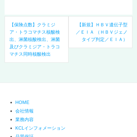
投
【保険点数】クラミジ
【新規】ＨＢＶ遺伝子型
稿
ア・トラコマチス核酸検
／ＥＩＡ （ＨＢＶジェノ
ナ
出、淋菌核酸検出、淋菌
タイプ判定／ＥＩＡ）
ビ
及びクラミジア・トラコ
ゲ
マチス同時核酸検出
ー
シ
ョ
ン
HOME
会社情報
業務内容
KCLインフォメーション
品質保証