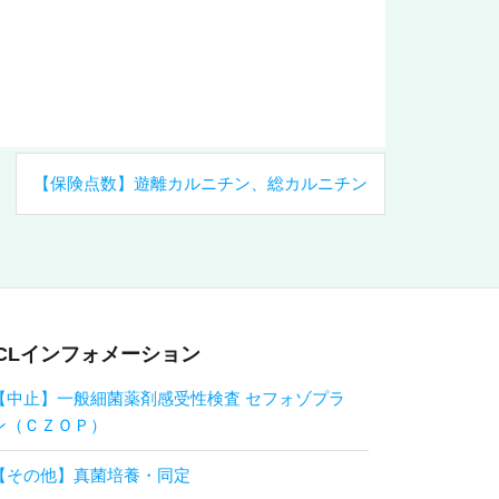
【保険点数】遊離カルニチン、総カルニチン
CLインフォメーション
【中止】一般細菌薬剤感受性検査 セフォゾプラ
ン（ＣＺＯＰ）
【その他】真菌培養・同定