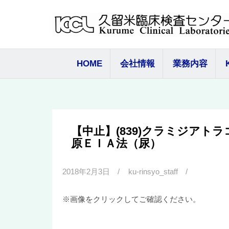
コ
ン
テ
ン
ツ
HOME
会社情報
業務内容
へ
ス
キ
ッ
プ
【中止】(839)クラミジアト
原ＥＩＡ法（尿）
2018年2月3日
ku-rinsyo_staff
※画像をクリックしてご確認ください。