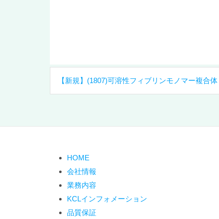
投
【新規】(1807)可溶性フィブリンモノマー複合
稿
ナ
ビ
ゲ
ー
シ
HOME
ョ
会社情報
ン
業務内容
KCLインフォメーション
品質保証