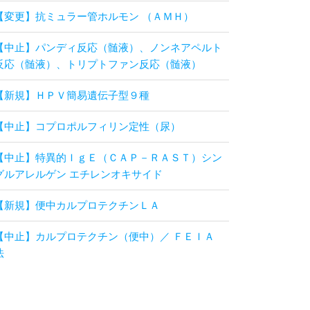
【変更】抗ミュラー管ホルモン （ＡＭＨ）
【中止】パンディ反応（髄液）、ノンネアペルト
反応（髄液）、トリプトファン反応（髄液）
【新規】ＨＰＶ簡易遺伝子型９種
【中止】コプロポルフィリン定性（尿）
【中止】特異的ＩｇＥ（ＣＡＰ－ＲＡＳＴ）シン
グルアレルゲン エチレンオキサイド
【新規】便中カルプロテクチンＬＡ
【中止】カルプロテクチン（便中）／ ＦＥＩＡ
法
【変更】抗ガラクトース欠損ＩｇＧ抗体
【中止】一般細菌薬剤感受性検査 セフォゾプラ