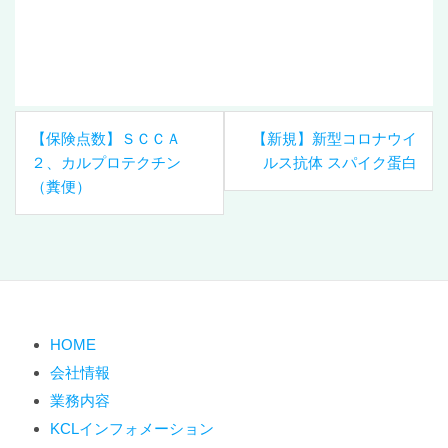
投
【保険点数】ＳＣＣＡ
【新規】新型コロナウイ
稿
２、カルプロテクチン
ルス抗体 スパイク蛋白
ナ
（糞便）
ビ
ゲ
ー
シ
ョ
ン
HOME
会社情報
業務内容
KCLインフォメーション