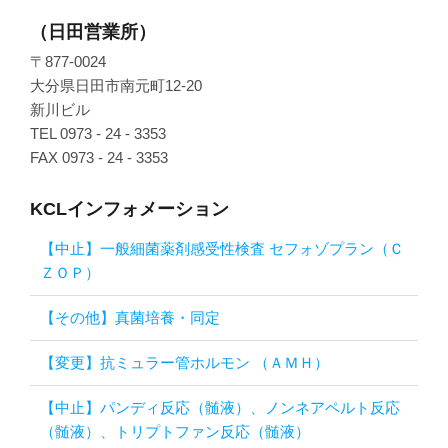
（日田営業所）
〒877-0024
大分県日田市南元町12-20
新川ビル
TEL 0973 - 24 - 3353
FAX 0973 - 24 - 3353
KCLインフォメーション
【中止】一般細菌薬剤感受性検査 セフォゾプラン（Ｃ
ＺＯＰ）
【その他】真菌培養・同定
【変更】抗ミュラー管ホルモン （ＡＭＨ）
【中止】パンディ反応（髄液）、ノンネアペルト反応
（髄液）、トリプトファン反応（髄液）