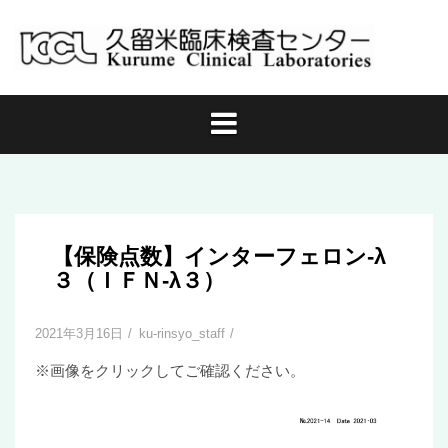
コ
ン
テ
ン
ツ
へ
ス
キ
ッ
プ
【保険点数】インターフェロン-λ
３（ＩＦＮ-λ３）
2021年3月16日
ku-rinsyo_staff
※画像をクリックしてご確認ください。